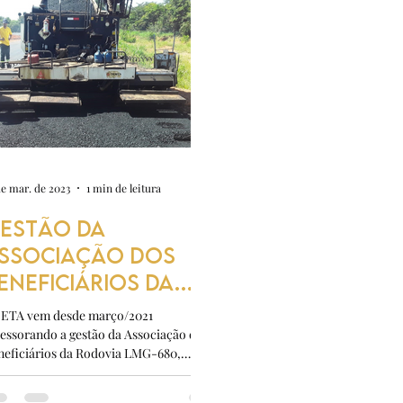
de mar. de 2023
1 min de leitura
ESTÃO DA
SSOCIAÇÃO DOS
ENEFICIÁRIOS DA
ODOVIA LMG-680
SETA vem desde março/2021
sessorando a gestão da Associação dos
neficiários da Rodovia LMG-680,
idade civil criada em...