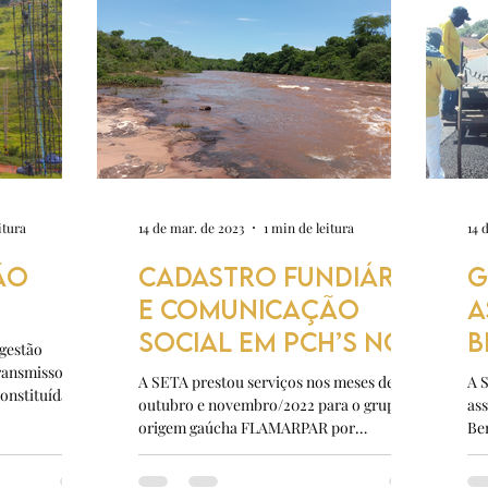
itura
14 de mar. de 2023
1 min de leitura
14 
ÃO
CADASTRO FUNDIÁRIO
G
E COMUNICAÇÃO
A
SOCIAL EM PCH’S NO
B
 gestão
MS
R
ransmissora de
A SETA prestou serviços nos meses de
A 
constituída
outubro e novembro/2022 para o grupo de
as
origem gaúcha FLAMARPAR por
Be
intermédio da empresa INNERGY...
ent