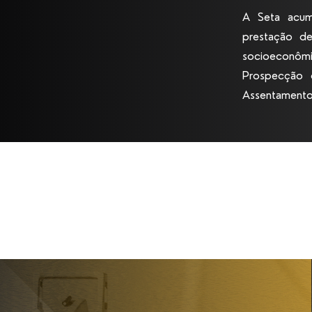
A Seta acum
prestação de
socioeconôm
Prospecção d
Assentamentos