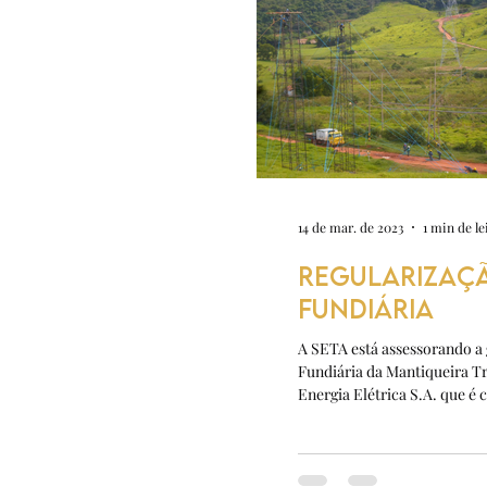
14 de mar. de 2023
1 min de le
REGULARIZAÇ
FUNDIÁRIA
A SETA está assessorando a
Fundiária da Mantiqueira T
Energia Elétrica S.A. que é 
pelas empresas Cimy...